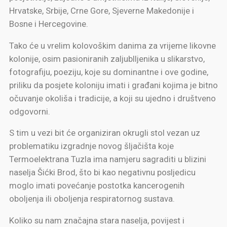
Hrvatske, Srbije, Crne Gore, Sjeverne Makedonije i
Bosne i Hercegovine.
Tako će u vrelim kolovoškim danima za vrijeme likovne
kolonije, osim pasioniranih zaljublljenika u slikarstvo,
fotografiju, poeziju, koje su dominantne i ove godine,
priliku da posjete koloniju imati i građani kojima je bitno
očuvanje okoliša i tradicije, a koji su ujedno i društveno
odgovorni.
S tim u vezi bit će organiziran okrugli stol vezan uz
problematiku izgradnje novog šljačišta koje
Termoelektrana Tuzla ima namjeru sagraditi u blizini
naselja Šićki Brod, što bi kao negativnu posljedicu
moglo imati povećanje postotka kancerogenih
oboljenja ili oboljenja respiratornog sustava.
Koliko su nam značajna stara naselja, povijest i