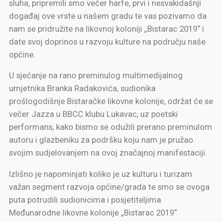
sluha, pripremili smo večer harfe, prvi i nesvakidašnji
događaj ove vrste u našem gradu te vas pozivamo da
nam se pridružite na likovnoj koloniji „Bistarac 2019“ i
date svoj doprinos u razvoju kulture na području naše
općine.
U sjećanje na rano preminulog multimedijalnog
umjetnika Branka Radakovića, sudionika
prošlogodišnje Bistaračke likovne kolonije, održat će se
večer Jazza u BBCC klubu Lukavac, uz poetski
performans, kako bismo se odužili prerano preminulom
autoru i glazbeniku za podršku koju nam je pružao
svojim sudjelovanjem na ovoj značajnoj manifestaciji.
Izlišno je napominjati koliko je uz kulturu i turizam
važan segment razvoja općine/grada te smo se ovoga
puta potrudili sudionicima i posjetiteljima
Međunarodne likovne kolonije „Bistarac 2019“