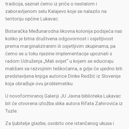
tradicija, saznat ćemo iz priče o nestalom i
zaboravljenom selu Kalajevo koje se nalazilo na
teritoriju općine Lukavac.
Bistaračka Međunarodna likovna kolonija podsjeća nas
koliko je bitna društvena odgovornost i osjetljivost
prema marginaliziranim ili osjetljivim skupinama, pa
ćemo se u toku njezine implementacije upoznati s
radom Udruženja „Mali svijet“ u kojem se educiraju
mališani sa razvojnim teškoćama, a gdje će ujedno biti
predstavljena knjiga autorice Dinke Redžić iz Slovenije
koja obrađuje ovu problematiku.
U novoformiranoj Galeriji JU Javna biblioteka Lukavac
bit će otvorena izložba slika autora Rifata Zahirovića iz
Tuzle.
Za ljubitelje glazbe, osobito one istančanog ukusa i