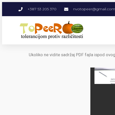
+387 53 205 370
nvotopeer@gmail.co
Ukoliko ne vidite sadržaj PDF fajla ispod ovo