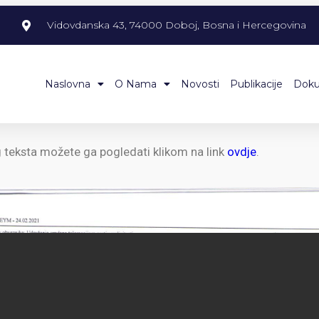
m
Vidovdanska 43, 74000 Doboj, Bosna i Hercegovina
Naslovna
O Nama
Novosti
Publikacije
Dok
g teksta možete ga pogledati klikom na link
ovdje
.