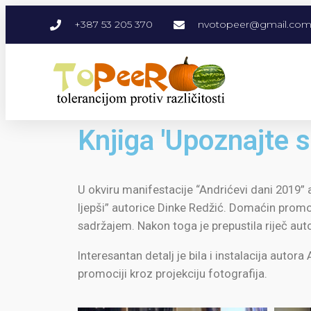
+387 53 205 370
nvotopeer@gmail.co
Knjiga 'Upoznajte se
U okviru manifestacije “Andrićevi dani 2019” 
ljepši” autorice Dinke Redžić. Domaćin promoc
sadržajem. Nakon toga je prepustila riječ auto
Interesantan detalj je bila i instalacija autor
promociji kroz projekciju fotografija.