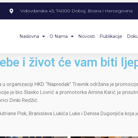
m
Vidovdanska 43, 74000 Doboj, Bosna i Hercegovina
Naslovna
O Nama
Novosti
Publikacije
Dok
be i život će vam biti lje
a u organizaciji HKD “Napredak” Travnik održana je promocija 
ije je bio Slavko Lovrić a promotorka Amina Karić je prisutn
rici Dinki Redžić.
a Adriane Pisk, Branislava Lukića Luke i Denisa Dugonjića koja 