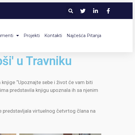
umenti
Projekti
Kontakti
Najčešća Pitanja
pši' u Travniku
knjige “Upoznajte sebe i život će vam biti
ima predstavila knjigu upoznala ih sa njenim
je predstavljala virtuelnog četvrtog člana na