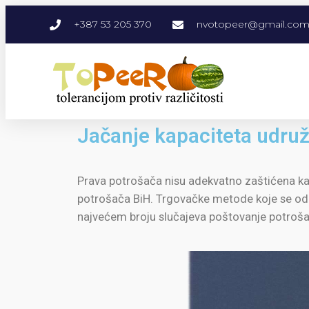
+387 53 205 370
nvotopeer@gmail.co
Jačanje kapaciteta udruž
Prava potrošača nisu adekvatno zaštićena kada
potrošača BiH. Trgovačke metode koje se odnos
najvećem broju slučajeva poštovanje potrošač