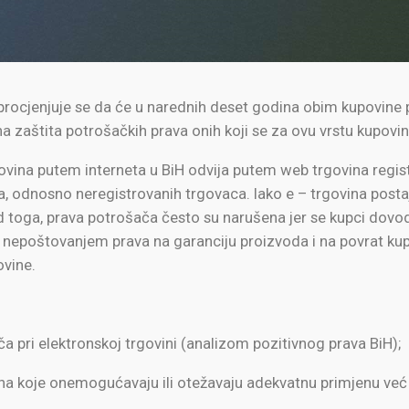
i procjenjuje se da će u narednih deset godina obim kupovine
tna zaštita potrošačkih prava onih koji se za ovu vrstu kupovin
vina putem interneta u BiH odvija putem web trgovina registr
a, odnosno neregistrovanih trgovaca. Iako e – trgovina posta
 toga, prava potrošača često su narušena jer se kupci dovod
 nepoštovanjem prava na garanciju proizvoda i na povrat ku
ovine.
a pri elektronskoj trgovini (analizom pozitivnog prava BiH);
 koje onemogućavaju ili otežavaju adekvatnu primjenu već pos