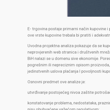
E- trgovina postaje primarni način kupovine 
ove vrste kupovine trebala bi pratiti i adekva
Uvodna projektna analiza pokazuje da se kupo
neprovjerenih web stranica i društvenih mrež
BiH nalazi se u domenu sive ekonomije. Pored
pogrešnim ili nepreciznim opisom proizvoda,
jedinstvenih uslova plaćanja I povoljnosti kup
Osnovni predmet ove analize je:
utvrđivanje postojećeg nivoa zaštite potrošač
konstatovanje problema, nedostataka, praznina
nisu obuhvaćene važećom regulativom;