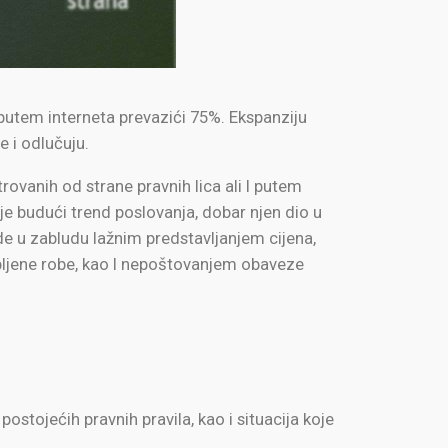
 putem interneta prevazići 75%. Ekspanziju
e i odlučuju.
ovanih od strane pravnih lica ali I putem
je budući trend poslovanja, dobar njen dio u
e u zabludu lažnim predstavljanjem cijena,
pljene robe, kao I nepoštovanjem obaveze
tojećih pravnih pravila, kao i situacija koje