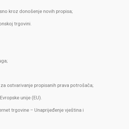
osno kroz donošenje novih propisa;
nskoj trgovini.
uga;
za ostvarivanje propisanih prava potrošača;
Evropske unije (EU).
net trgovine – Unaprijeđenje vještina i