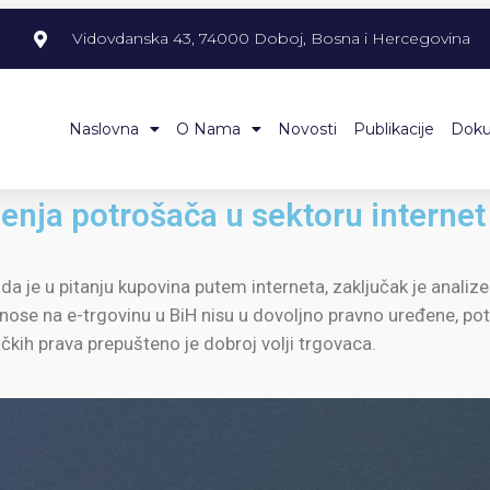
m
Vidovdanska 43, 74000 Doboj, Bosna i Hercegovina
Naslovna
O Nama
Novosti
Publikacije
Dok
enja potrošača u sektoru internet
 je u pitanju kupovina putem interneta, zaključak je analize
e na e-trgovinu u BiH nisu u dovoljno pravno uređene, potroš
kih prava prepušteno je dobroj volji trgovaca.