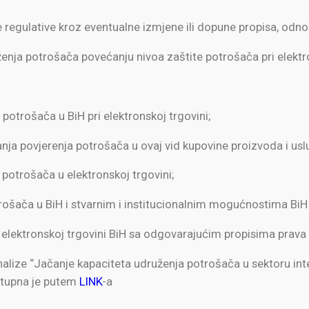
 regulative kroz eventualne izmjene ili dopune propisa, odn
enja potrošača povećanju nivoa zaštite potrošača pri elektro
potrošača u BiH pri elektronskoj trgovini;
anja povjerenja potrošača u ovaj vid kupovine proizvoda i usl
potrošača u elektronskoj trgovini;
ošača u BiH i stvarnim i institucionalnim mogućnostima BiH 
 elektronskoj trgovini BiH sa odgovarajućim propisima prava 
lize “Jačanje kapaciteta udruženja potrošača u sektoru inter
ostupna je putem
LINK
-a