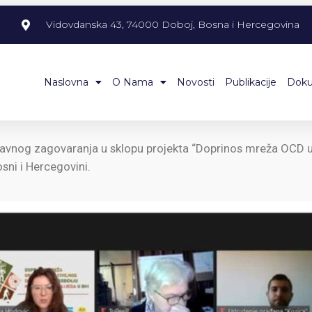
m
Vidovdanska 43, 74000 Doboj, Bosna i Hercegovina
Naslovna
O Nama
Novosti
Publikacije
Dok
ti javnog zagovaranja u sklopu projekta “Doprinos mreža OCD 
osni i Hercegovini.