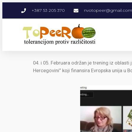
+387 53 205 370
nvotopeer@gmail.co
04. i 05. Februara održan je trening iz oblas
Hercegovini” koji finansira Evropska unija u B