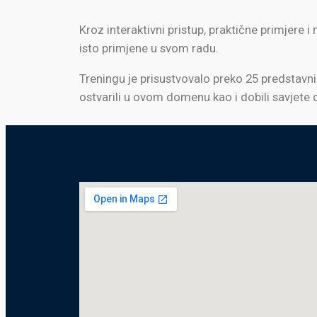
Kroz interaktivni pristup, praktične primjere
isto primjene u svom radu.
Treningu je prisustvovalo preko 25 predstavni
ostvarili u ovom domenu kao i dobili savjete 