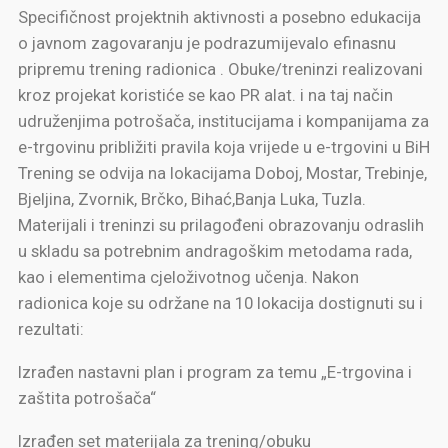
Specifičnost projektnih aktivnosti a posebno edukacija
o javnom zagovaranju je podrazumijevalo efinasnu
pripremu trening radionica . Obuke/treninzi realizovani
kroz projekat koristiće se kao PR alat. i na taj način
udruženjima potrošača, institucijama i kompanijama za
e-trgovinu približiti pravila koja vrijede u e-trgovini u BiH
Trening se odvija na lokacijama Doboj, Mostar, Trebinje,
Bjeljina, Zvornik, Brčko, Bihać,Banja Luka, Tuzla.
Materijali i treninzi su prilagođeni obrazovanju odraslih
u skladu sa potrebnim andragoškim metodama rada,
kao i elementima cjeloživotnog učenja. Nakon
radionica koje su održane na 10 lokacija dostignuti su i
rezultati:
Izrađen nastavni plan i program za temu „E-trgovina i
zaštita potrošača“
Izrađen set materijala za trening/obuku