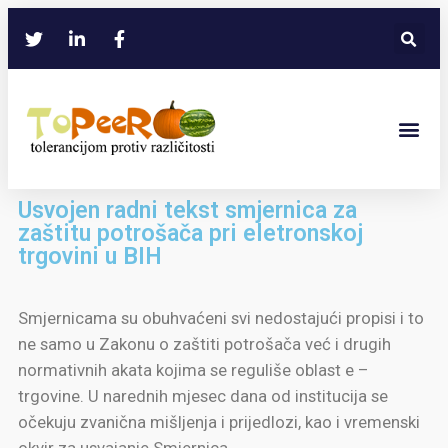
Usvojen radni tekst smjernica za
zaštitu potrošača pri eletronskoj
trgovini u BIH
Smjernicama su obuhvaćeni svi nedostajući propisi i to
ne samo u Zakonu o zaštiti potrošača već i drugih
normativnih akata kojima se reguliše oblast e –
trgovine. U narednih mjesec dana od institucija se
očekuju zvanična mišljenja i prijedlozi, kao i vremenski
okvir za usvajanje Smjernica.