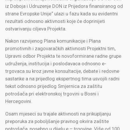
iz Doboja i Udruzenje DON iz Prijedora finansiranog od
strane Evropske Unije“ ulazi u fazu kada su evidentni
rezultati odnosno aktivnosti koje će doprinijeti
ostvarivanju ciljeva Projekta.
Nakon razvijenog Plana komunikacije i Plana
promotivnih i zagovaračkih aktivnosti Projektni tim,
Upravni odbor Projekta te novoformirane radne grupe
udruženja, institucija i poslodavaca odnosno e-
trgovaca su kroz javne konsultacije, debate i redovne
sastanke a na prijedlog ekspertnog tima usvojili radni
tekst odnosno prijedlog Smjernica za zaštitu
potrošača pri elektronskoj trgovini u Bosni i
Hercegovini.
Osam mjeseci su trajale aktivnosti na prikupljanju
preporuka za poboljšanje pravnog okvira zaštite
potrošača ,posebno u dijelu e – trgovine. Više od 100