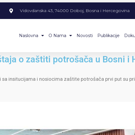
m
Vidovdanska 43, 74000 Doboj, Bosna i Hercegovina
Naslovna
O Nama
Novosti
Publikacije
Dok
štaja o zaštiti potrošača u Bosni i
sa insitucijama i nosiocima zaštite potrošača prvi put su pri