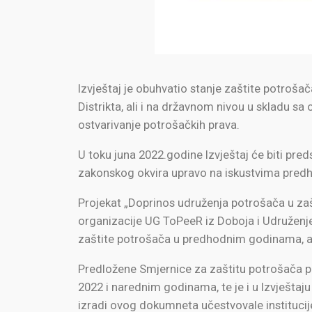
Izvještaj je obuhvatio stanje zaštite potrošač
Distrikta, ali i na državnom nivou u skladu s
ostvarivanje potrošačkih prava.
U toku juna 2022.godine Izvještaj će biti pre
zakonskog okvira upravo na iskustvima predho
Projekat „Doprinos udruženja potrošača u zašt
organizacije UG ToPeeR iz Doboja i Udruženje 
zaštite potrošača u predhodnim godinama, ali 
Predložene Smjernice za zaštitu potrošača pri
2022 i narednim godinama, te je i u Izvješta
izradi ovog dokumneta učestvovale institucij