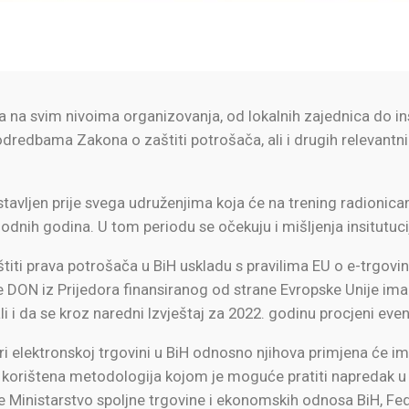
a na svim nivoima organizovanja, od lokalnih zajednica do ins
a odredbama Zakona o zaštiti potrošača, ali i drugih relevant
dstavljen prije svega udruženjima koja će na trening radionic
dnih godina. U tom periodu se očekuju i mišljenja insitutuci
iti prava potrošača u BiH uskladu s pravilima EU o e-trgovini
DON iz Prijedora finansiranog od strane Evropske Unije ima za
i da se kroz naredni Izvještaj za 2022. godinu procjeni even
 elektronskoj trgovini u BiH odnosno njihova primjena će imat
ju korištena metodologija kojom je moguće pratiti napredak u
e Ministarstvo spoljne trgovine i ekonomskih odnosa BiH, Fed