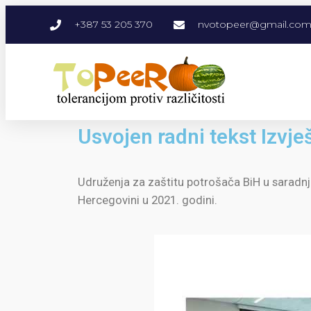
+387 53 205 370
nvotopeer@gmail.co
Usvojen radni tekst Izvje
Udruženja za zaštitu potrošača BiH u saradnji 
Hercegovini u 2021. godini.