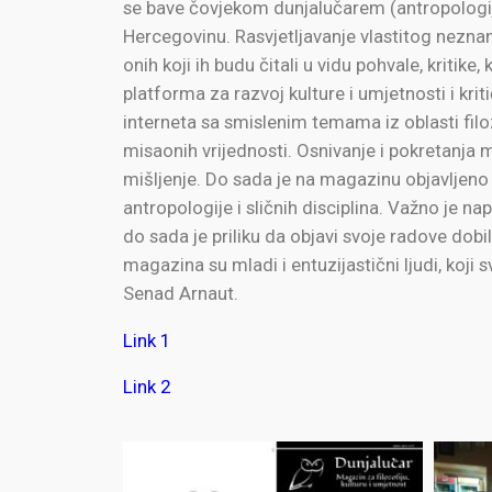
se bave čovjekom dunjalučarem (antropologija
Hercegovinu. Rasvjetljavanje vlastitog nezna
onih koji ih budu čitali u vidu pohvale, kritik
platforma za razvoj kulture i umjetnosti i kri
interneta sa smislenim temama iz oblasti filozo
misaonih vrijednosti. Osnivanje i pokretanja m
mišljenje. Do sada je na magazinu objavljeno pr
antropologije i sličnih disciplina. Važno je na
do sada je priliku da objavi svoje radove dobi
magazina su mladi i entuzijastični ljudi, koj
Senad Arnaut.
Link 1
Link 2