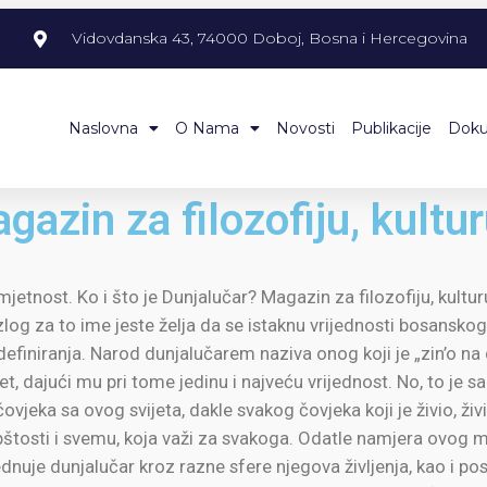
m
Vidovdanska 43, 74000 Doboj, Bosna i Hercegovina
Naslovna
O Nama
Novosti
Publikacije
Dok
in za filozofiju, kultur
umjetnost. Ko i što je Dunjalučar? Magazin za filozofiju, kultu
og za to ime jeste želja da se istaknu vrijednosti bosanskog 
iniranja. Narod dunjalučarem naziva onog koji je „zin’o na d
et, dajući mu pri tome jedinu i najveću vrijednost. No, to je s
čovjeka sa ovog svijeta, dakle svakog čovjeka koji je živio, ž
opštosti i svemu, koja važi za svakoga. Odatle namjera ovog ma
jednuje dunjalučar kroz razne sfere njegova življenja, kao i pos