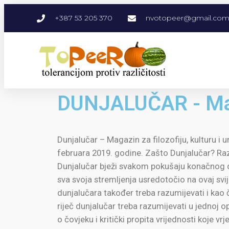
+387 53 205 370
nvotopeer@gmail.co
DUNJALUČAR - Magaz
Dunjalučar – Magazin za filozofiju, kulturu i 
februara 2019. godine. Zašto Dunjalučar? Razl
Dunjalučar bježi svakom pokušaju konačnog def
sva svoja stremljenja usredotočio na ovaj svij
dunjalučara također treba razumijevati i kao 
riječ dunjalučar treba razumijevati u jednoj 
o čovjeku i kritički propita vrijednosti koje vr