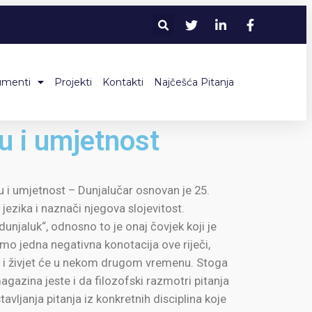
umenti
Projekti
Kontakti
Najčešća Pitanja
u i umjetnost
ru i umjetnost – Dunjalučar osnovan je 25.
jezika i naznači njegova slojevitost.
unjaluk“, odnosno to je onaj čovjek koji je
amo jedna negativna konotacija ove riječi,
ivi i živjet će u nekom drugom vremenu. Stoga
gazina jeste i da filozofski razmotri pitanja
tavljanja pitanja iz konkretnih disciplina koje