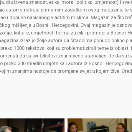
, društvena znanost, etika, moral, politika, umjetnost) i sv
nja autori smatraju primarnim zadatkom ovog magazina, te se
e, kao i dopune napisanog vlastitim mislima. Magazin za filozof
tičkog mišljenja u Bosni i Hercegovini. Ovaj magazin je osnova
fije, kulture, umjetnosti te ima za cilj i promociju Bosne i He
agazina izraz je želje autora da čitaocima ponude online plat
eko 1000 tekstova, koji su problematizirali teme iz oblasti fi
pomenuti da su svi tekstovi znanstveno utemeljeni, te da su svi
lo preko 300 mladih umjetnika i autora iz Bosne i Hercegovine
i svojim znanjima nastoje da promjene svijet u kojem žive. Ur