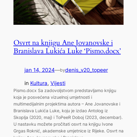
Osvrt na knjigu Ane Jovanovske i
Branislava Lukića Luke ‘Pismo.docx’
jan 14, 2024
—
denis_v20_topeer
by
in
Kultura
, 
Vijesti
Pismo.docx Sa zadovoljstvom predstavljamo knjigu
koja je posvećena vizuelnoj umjetnosti i
multimedijalnim projektima autora – Ane Jovanovske i
Branislava Lukića Luke, koju je izdao Antolog iz
Skoplja (2020, maj) i ToPeeR Doboj (2023, decembar).
U nastavku možete pročitati osvrt na knjigu Ivone
Grgas Roknić, akademske umjetnice iz Rijeke. Osvrt na