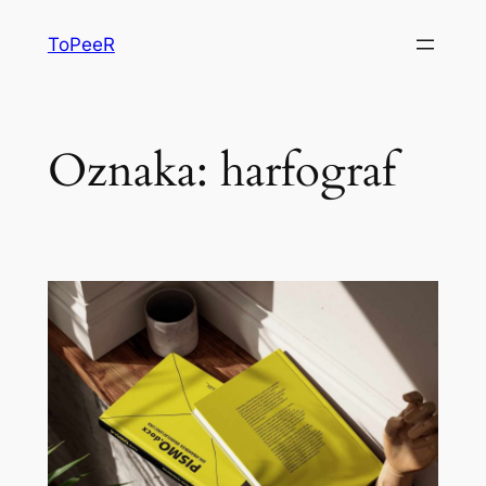
ToPeeR
Oznaka:
harfograf