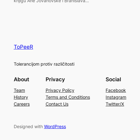
knjigu Ane Jovanovske i Branislava…
ToPeeR
Tolerancijom protiv različitosti
About
Privacy
Social
Team
Privacy Policy
Facebook
History
Terms and Conditions
Instagram
Careers
Contact Us
Twitter/X
Designed with
WordPress