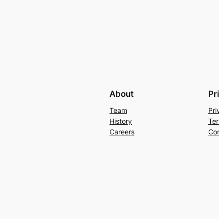
About
Pr
Team
Pri
History
Ter
Careers
Con