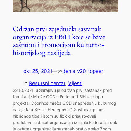
Održan prvi zajednički sastanak
organizacija iz FBiH koje se bave
zaštitom i promocijom kulturno-
historijskog naslijeđa
okt 25, 2021
—
denis_v20_topeer
by
in
Resursni centar
, 
Vijesti
22.10.2021. u Sarajevu je održan prvi sastanak pred
formiranje Mreže OCD u Federaciji BiH u sklopu
projekta „Doprinos mreža OCD unapređenju kulturnog
naslijeđa u Bosni i Hercegovini“. Sastanak je bio
hibridnog tipa i istom su fizički prisustvovali
predstavnici deset organizacija iz cijele Federacije dok
je ostatak organizacija sastanak pratio preko Zoom