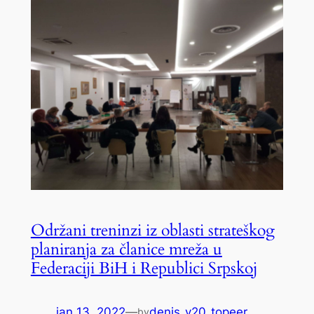
Održani treninzi iz oblasti strateškog
planiranja za članice mreža u
Federaciji BiH i Republici Srpskoj
jan 13, 2022
—
denis_v20_topeer
by