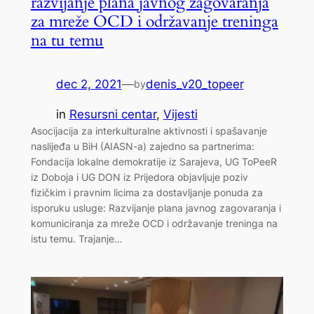
razvijanje plana javnog zagovaranja
za mreže OCD i održavanje treninga
na tu temu
dec 2, 2021
—
denis_v20_topeer
by
in
Resursni centar
, 
Vijesti
Asocijacija za interkulturalne aktivnosti i spašavanje
naslijeđa u BiH (AIASN-a) zajedno sa partnerima:
Fondacija lokalne demokratije iz Sarajeva, UG ToPeeR
iz Doboja i UG DON iz Prijedora objavljuje poziv
fizičkim i pravnim licima za dostavljanje ponuda za
isporuku usluge: Razvijanje plana javnog zagovaranja i
komuniciranja za mreže OCD i održavanje treninga na
istu temu. Trajanje…