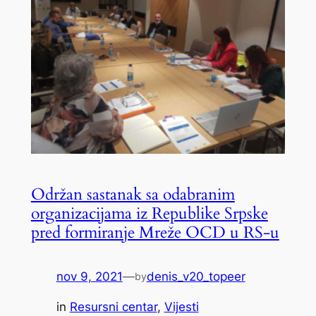
Održan sastanak sa odabranim
organizacijama iz Republike Srpske
pred formiranje Mreže OCD u RS-u
nov 9, 2021
—
denis_v20_topeer
by
in
Resursni centar
, 
Vijesti