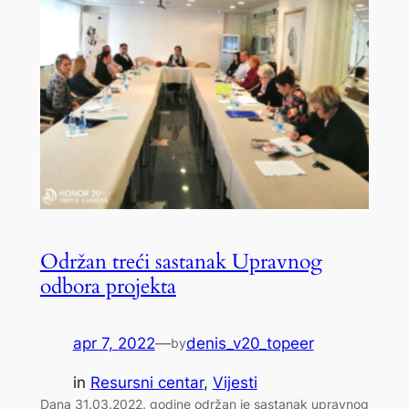
Održan treći sastanak Upravnog
odbora projekta
apr 7, 2022
—
denis_v20_topeer
by
in
Resursni centar
, 
Vijesti
Dana 31.03.2022. godine održan je sastanak upravnog