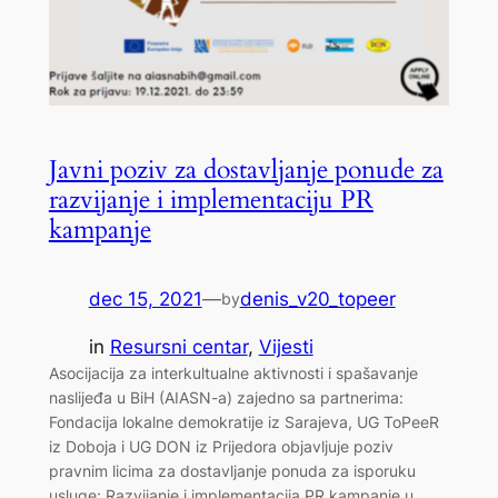
Javni poziv za dostavljanje ponude za
razvijanje i implementaciju PR
kampanje
dec 15, 2021
—
denis_v20_topeer
by
in
Resursni centar
, 
Vijesti
Asocijacija za interkultualne aktivnosti i spašavanje
naslijeđa u BiH (AIASN-a) zajedno sa partnerima:
Fondacija lokalne demokratije iz Sarajeva, UG ToPeeR
iz Doboja i UG DON iz Prijedora objavljuje poziv
pravnim licima za dostavljanje ponuda za isporuku
usluge: Razvijanje i implementacija PR kampanje u