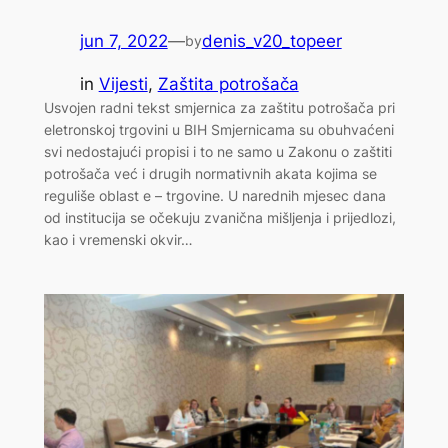
jun 7, 2022
—
denis_v20_topeer
by
in
Vijesti
, 
Zaštita potrošača
Usvojen radni tekst smjernica za zaštitu potrošača pri
eletronskoj trgovini u BIH Smjernicama su obuhvaćeni
svi nedostajući propisi i to ne samo u Zakonu o zaštiti
potrošača već i drugih normativnih akata kojima se
reguliše oblast e – trgovine. U narednih mjesec dana
od institucija se očekuju zvanična mišljenja i prijedlozi,
kao i vremenski okvir…