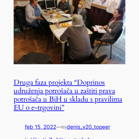
Druga faza projekta “Doprinos
udruženja potrošača u zaštiti prava
potrošača u BiH u skladu s pravilima
EU o e-trgovini”
feb 15, 2022
—
denis_v20_topeer
by